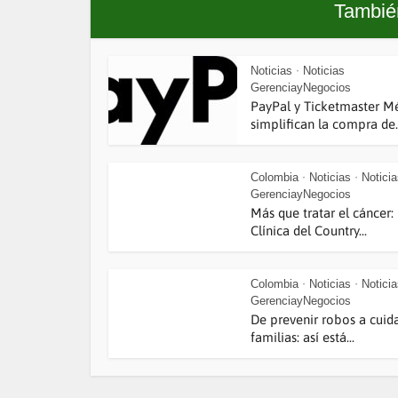
También
Noticias
Noticias
•
GerenciayNegocios
PayPal y Ticketmaster M
simplifican la compra de..
Colombia
Noticias
Notici
•
•
GerenciayNegocios
Más que tratar el cáncer:
Clínica del Country...
Colombia
Noticias
Notici
•
•
GerenciayNegocios
De prevenir robos a cuid
familias: así está...