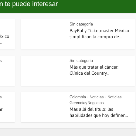
 te puede interesar
Sin categoría
PayPal y Ticketmaster México
éxico
simplifican la compra de...
.
as
Sin categoría
Más que tratar el cáncer:
Clínica del Country...
as
Colombia
Noticias
Noticias
•
•
GerenciayNegocios
ar
Más allá del título: las
habilidades que hoy definen...