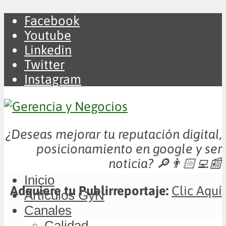
Facebook
Youtube
Linkedin
Twitter
Instagram
¿Deseas mejorar tu reputación digital,
posicionamiento en google y ser
noticia?
🔎👨🏻‍💻📰
Inicio
Adquiere tu Publirreportaje:
Clic Aquí
Artículos GyN
Canales
Calidad