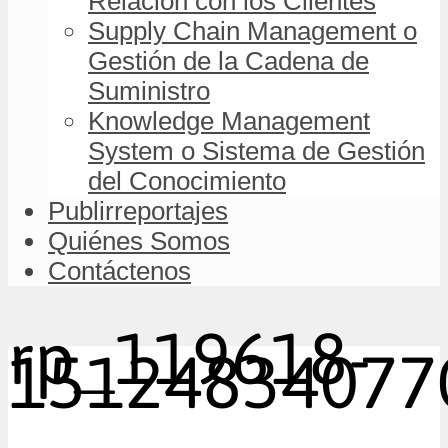
Relación con los Clientes
Supply Chain Management o
Gestión de la Cadena de
Suministro
Knowledge Management
System o Sistema de Gestión
del Conocimiento
Publirreportajes
Quiénes Somos
Contáctenos
rp_119618-
151248340770