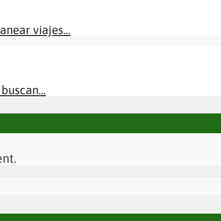
near viajes...
buscan...
nt.