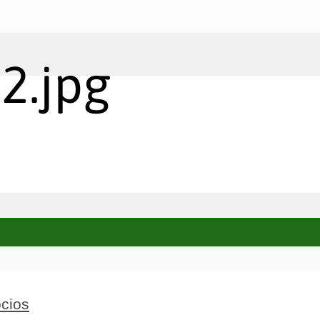
2.jpg
cios