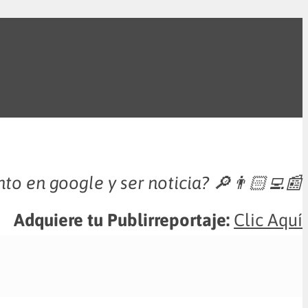
nto en google y ser noticia?
🔎👨🏻‍💻📰
Adquiere tu Publirreportaje:
Clic Aquí