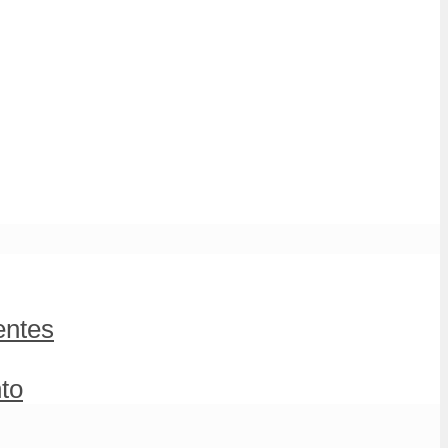
entes
to