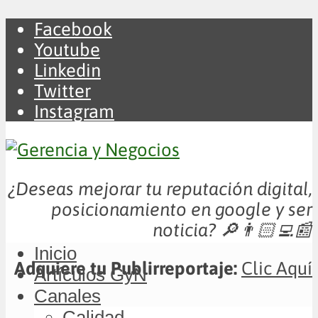
Facebook
Youtube
Linkedin
Twitter
Instagram
¿Deseas mejorar tu reputación digital,
posicionamiento en google y ser
noticia?
🔎👨🏻‍💻📰
Inicio
Adquiere tu Publirreportaje:
Clic Aquí
Artículos GyN
Canales
Calidad