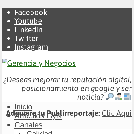
Facebook
Youtube
Linkedin
Twitter
Instagram
¿Deseas mejorar tu reputación digital,
posicionamiento en google y ser
noticia?
Inicio
Adquiere tu Publirreportaje:
Clic Aquí
Artículos GyN
Canales
Calidad